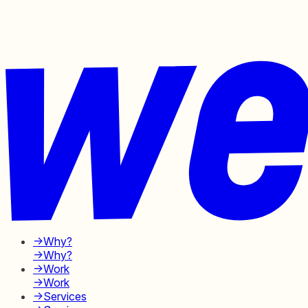
→
Why?
→
Why?
→
Work
→
Work
→
Services